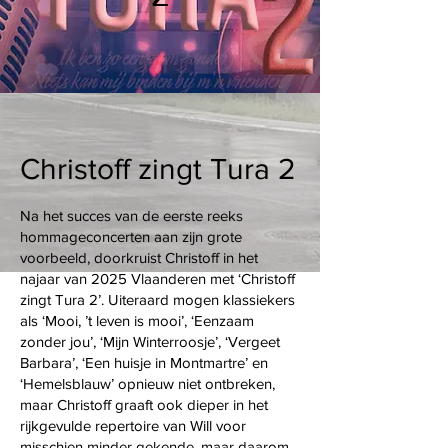
Christoff zingt Tura 2
Na het succes van de eerste reeks
hommageconcerten aan zijn grote
voorbeeld, doorkruist Christoff in het
najaar van 2025 Vlaanderen met ‘Christoff
zingt Tura 2’. Uiteraard mogen klassiekers
als ‘Mooi, ’t leven is mooi’, ‘Eenzaam
zonder jou’, ‘Mijn Winterroosje’, ‘Vergeet
Barbara’, ‘Een huisje in Montmartre’ en
‘Hemelsblauw’ opnieuw niet ontbreken,
maar Christoff graaft ook dieper in het
rijkgevulde repertoire van Will voor
misschien minder gekende, maar daarom