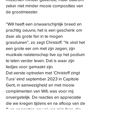
zeker niet minder mooie composities van
de grootmeester.
“Will heeft een onwaarschijnlijk breed en
prachtig oeuvre, het is een geschenk om
daar als grote fan in te mogen
grasduinen”, zo zegt Christoff. “Ik vind het
een grote eer om met zijn zegen, zijn
muzikale nalatenschap live op het podium
te laten verder leven. Dat is waar zijn
liedjes voor gemaakt zijn.
Dat eerste optreden met ‘Christoff zingt
Tura’ eind september 2023 in Capitole
Gent, in aanwezigheid en met mooie
complimenten van Will, was voor mij
onvergetelijk. De reacties en appreciatie
die we kregen tijdens en na afloop van de
Tura-concerten, zowel van mijn fans, die
van Will als zijn platenbaas Jean Kluger,
waren zo mooi, dat we besloten om er
volgend najaar een vervolg aan te breien.